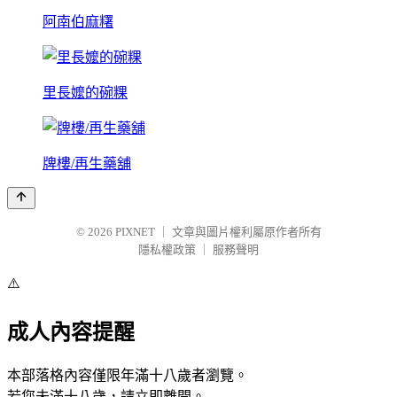
阿南伯麻糬
里長嬤的碗粿
牌樓/再生藥舖
© 2026
PIXNET
｜
文章與圖片權利屬原作者所有
隱私權政策
｜
服務聲明
⚠️
成人內容提醒
本部落格內容僅限年滿十八歲者瀏覽。
若您未滿十八歲，請立即離開。