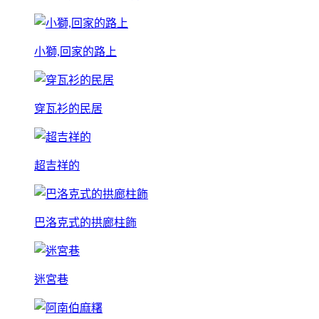
小獅,回家的路上
穿瓦衫的民居
超吉祥的
巴洛克式的拱廊柱飾
迷宮巷