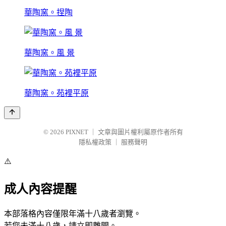
華陶窯。捏陶
華陶窯。風 景
華陶窯。苑裡平原
© 2026
PIXNET
｜
文章與圖片權利屬原作者所有
隱私權政策
｜
服務聲明
⚠️
成人內容提醒
本部落格內容僅限年滿十八歲者瀏覽。
若您未滿十八歲，請立即離開。