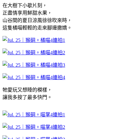
在大樹下小歇片刻，
正盡情享用鮮甜水果，
山谷間的夏日涼風徐徐吹來時，
這隻橘喵輕輕的走來腳邊撒嬌。
牠愛玩又想睡的模樣，
讓我多按了最多快門。