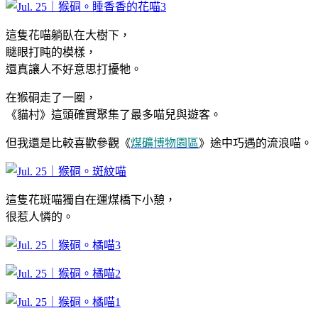
這隻花喵躺臥在大樹下，
瞇眼打盹的模樣，
還真讓人不好意思打擾牠。
在猴硐走了一圈，
《貓村》這頭確實聚集了最多喵兒與遊客。
但我還是比較喜歡參觀《
煤礦博物園區
》途中巧遇的流浪喵。
這隻花斑喵獨自在運煤橋下小憩，
很惹人憐的。